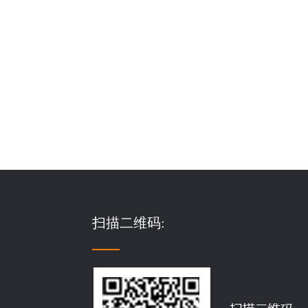
扫描二维码: