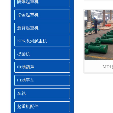
防爆起重机
冶金起重机
悬臂起重机
KPK系列起重机
提梁机
MD
电动葫芦
电动平车
车轮
起重机配件