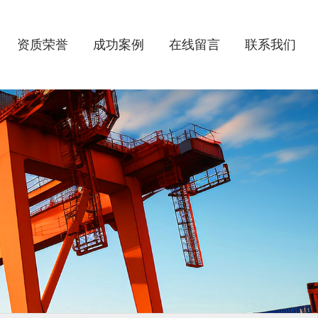
资质荣誉
成功案例
在线留言
联系我们