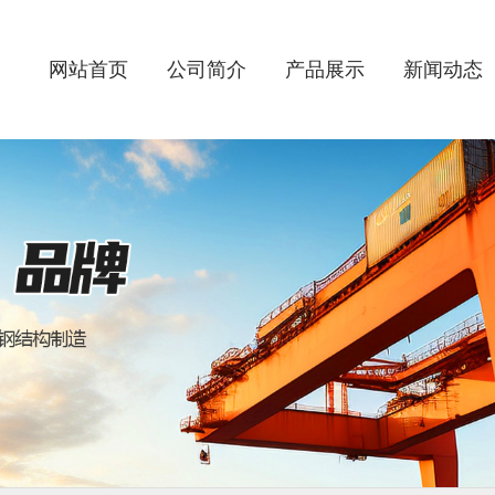
网站首页
公司简介
产品展示
新闻动态