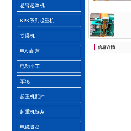
悬臂起重机
KPK系列起重机
提梁机
信息详情
电动葫芦
电动平车
车轮
起重机配件
起重机链条
电磁吸盘