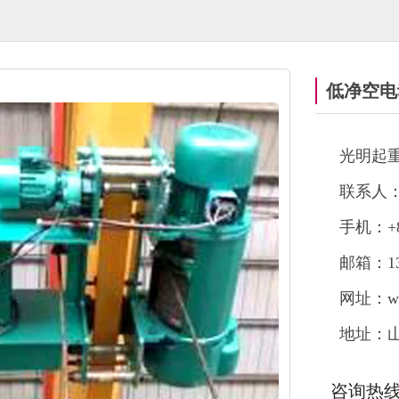
低净空电
光明起
联系人
手机：+86
邮箱：135
网址：www
地址：
咨询热