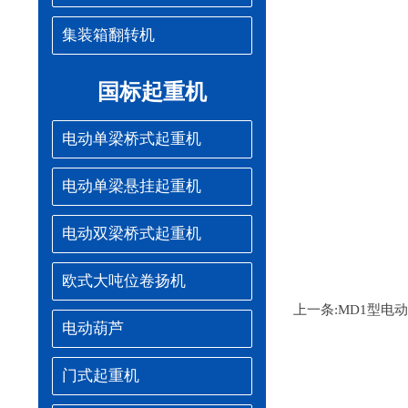
集装箱翻转机
国标起重机
电动单梁桥式起重机
电动单梁悬挂起重机
电动双梁桥式起重机
欧式大吨位卷扬机
上一条:
MD1型电
电动葫芦
门式起重机