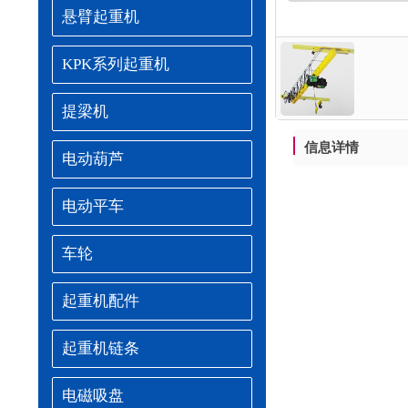
悬臂起重机
KPK系列起重机
提梁机
信息详情
电动葫芦
电动平车
车轮
起重机配件
起重机链条
电磁吸盘