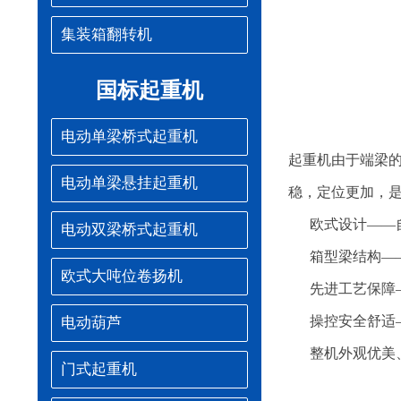
集装箱翻转机
国标起重机
电动单梁桥式起重机
起重机由于端梁
电动单梁悬挂起重机
稳，定位更加，
欧式设计——自
电动双梁桥式起重机
箱型梁结构——
欧式大吨位卷扬机
先进工艺保障—
操控安全舒适—
电动葫芦
整机外观优美、
门式起重机