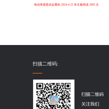
电动单梁悬挂起重机 2024-4-25 本文被阅读 2095 次
扫描二维码: