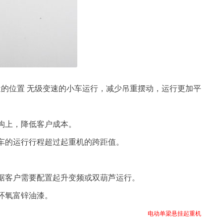
的位置 无级变速的小车运行，减少吊重摆动，运行更加平
构上，降低客户成本。
车的运行行程超过起重机的跨距值。
据客户需要配置起升变频或双葫芦运行。
环氧富锌油漆。
电动单梁悬挂起重机