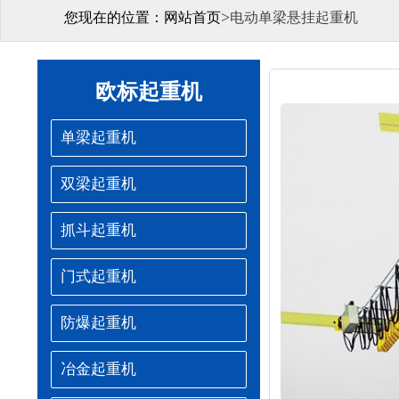
>
您现在的位置：
网站首页
电动单梁悬挂起重机
欧标起重机
单梁起重机
双梁起重机
抓斗起重机
门式起重机
防爆起重机
冶金起重机