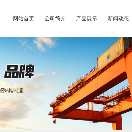
网站首页
公司简介
产品展示
新闻动态