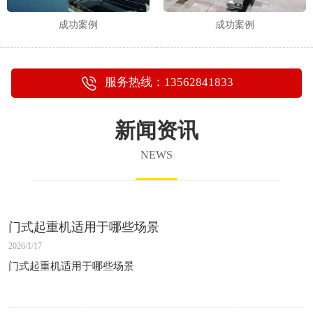
成功案例
成功案例
服务热线：13562841833
新闻资讯
NEWS
门式起重机适用于哪些场景
2026/1/17
门式起重机适用于哪些场景