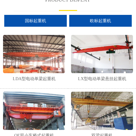
国标起重机
欧标起重机
LDA型电动单梁起重机
LX型电动单梁悬挂起重机
QE双小车桥式起重机
双梁起重机