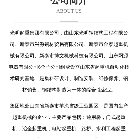
公司简介
ABOUT US
光明起重集团有限公司，由山东光明钢结构工程有限公
司、新泰市兴源钢材贸易有限公司、新泰市金泰起重机
械有限公司、新泰市博文机械科技有限公司、山东网源
电器有限公司6个子公司组成设立山东省起重机自动化技
术研究基地，是集科研设计、制造安装、维修保养、钢
材销售、钢结构制造为一体的综合性企业。
集团地处山东省新泰市羊流省级工业园区，是国内生产
起重机械的企业，主要产品包括：通用桥，门式起重
机，冶金起重机，电站起重机，路桥、水利工程起重