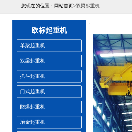
>
您现在的位置：
网站首页
双梁起重机
欧标起重机
单梁起重机
双梁起重机
抓斗起重机
门式起重机
防爆起重机
冶金起重机