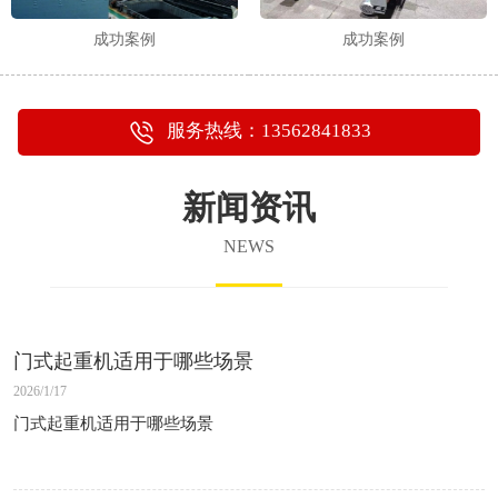
成功案例
成功案例
服务热线：13562841833
新闻资讯
NEWS
门式起重机适用于哪些场景
2026/1/17
门式起重机适用于哪些场景