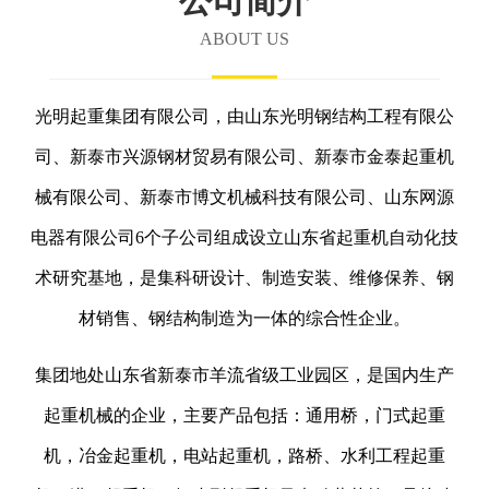
公司简介
ABOUT US
光明起重集团有限公司，由山东光明钢结构工程有限公
司、新泰市兴源钢材贸易有限公司、新泰市金泰起重机
械有限公司、新泰市博文机械科技有限公司、山东网源
电器有限公司6个子公司组成设立山东省起重机自动化技
术研究基地，是集科研设计、制造安装、维修保养、钢
材销售、钢结构制造为一体的综合性企业。
集团地处山东省新泰市羊流省级工业园区，是国内生产
起重机械的企业，主要产品包括：通用桥，门式起重
机，冶金起重机，电站起重机，路桥、水利工程起重